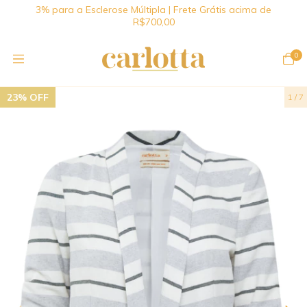
3% para a Esclerose Múltipla | Frete Grátis acima de
R$700,00
0
23
%
OFF
1
/
7