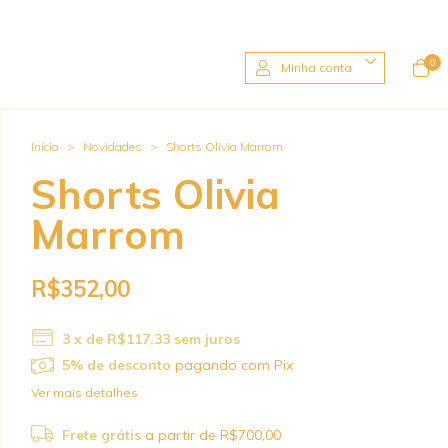
0
Minha conta
Início
>
Novidades
>
Shorts Olivia Marrom
Shorts Olivia
Marrom
R$352,00
3
x de
R$117,33
sem juros
5% de desconto
pagando com Pix
Ver mais detalhes
Frete grátis
a partir de
R$700,00