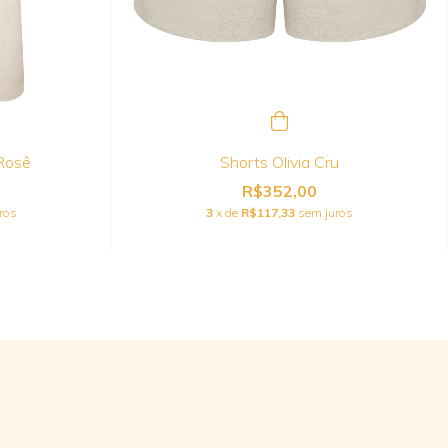
 Rosê
Shorts Olivia Cru
R$352,00
ros
3
x de
R$117,33
sem juros