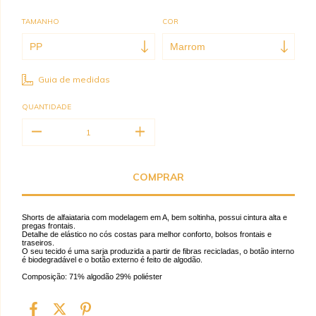
TAMANHO
COR
Guia de medidas
QUANTIDADE
Shorts de alfaiataria com modelagem em A, bem soltinha, possui cintura alta e
pregas frontais.
Detalhe de elástico no cós costas para melhor conforto, bolsos frontais e
traseiros.
O seu tecido é uma sarja produzida a partir de fibras recicladas, o botão interno
é biodegradável e o botão externo é feito de algodão.
Composição: 71% algodão 29% poliéster