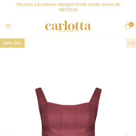
3% para a Esclerose Múltipla | Frete Grátis acima de
R$700,00
0
54
%
OFF
1
/
8